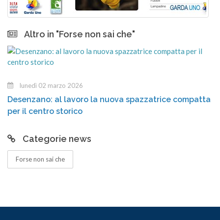
Altro in "Forse non sai che"
giovedì 26 febbraio 2026
atta
Fiaccole, creatività e un futuro sostenibile: M’ill
di meno arriva a Salò
Categorie news
Forse non sai che